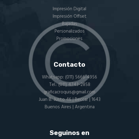
Impresión Digital
Impresión Offset
Bajadas
Personalizados
Promociones
Contacto
Whatsapp:
(011) 5666-4956
Tel.:
(011) 4743-2858
graficacroquis@gmail.com
Juan B. Justo 46 | Beccar | 1643
Buenos Aires | Argentina
Seguinos en