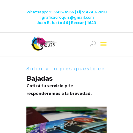
Whatsapp:
11 5666-4956
| Fijo:
4743-2858
|
graficacroquis@gmail.com
Juan B. Justo 46 | Beccar | 1643
Inicio
Ofertas
Tienda
Solicitá tu presupuesto en
Servicios
Bajadas
Institucional
Cotizá tu servicio y te
Contacto
responderemos a la brevedad.