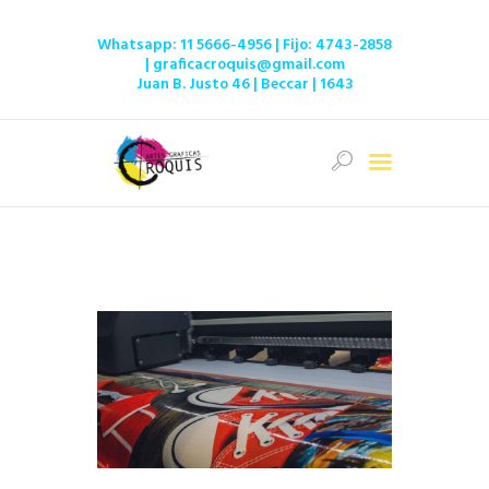
Whatsapp:
11 5666-4956
| Fijo:
4743-2858
|
graficacroquis@gmail.com
Juan B. Justo 46 | Beccar | 1643
Inicio
Ofertas
Tienda
Servicios
Institucional
Contacto