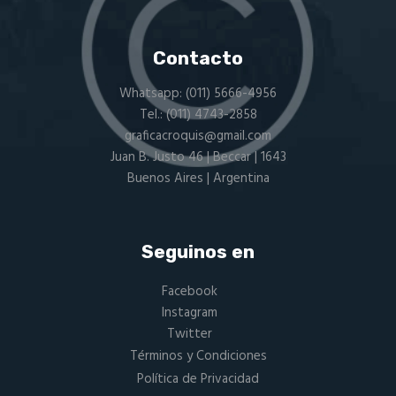
Contacto
Whatsapp:
(011) 5666-4956
Tel.:
(011) 4743-2858
graficacroquis@gmail.com
Juan B. Justo 46 | Beccar | 1643
Buenos Aires | Argentina
Seguinos en
Facebook
Instagram
Twitter
Términos y Condiciones
Política de Privacidad