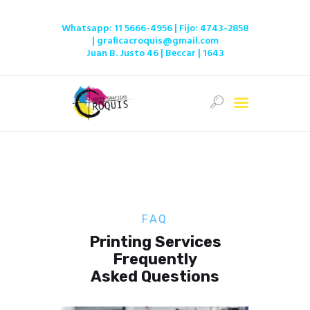
Whatsapp:
11 5666-4956
| Fijo:
4743-2858
|
graficacroquis@gmail.com
Juan B. Justo 46 | Beccar | 1643
Inicio
Ofertas
Tienda
Servicios
Institucional
Contacto
FAQ
Printing Services
Frequently
Asked Questions