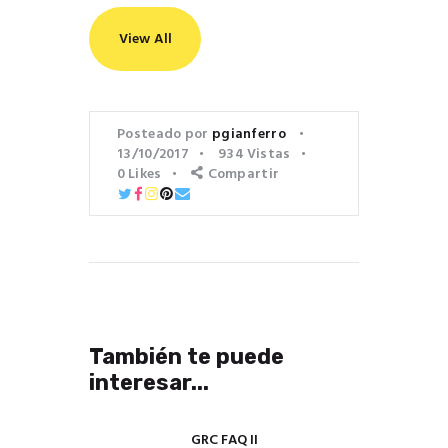
View All
Posteado por
pgianferro
13/10/2017
934
Vistas
0
Likes
Compartir
También te puede
interesar...
GRC FAQ II