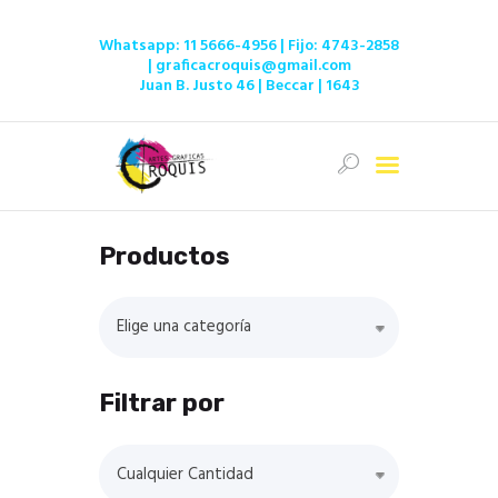
Whatsapp:
11 5666-4956
| Fijo:
4743-2858
|
graficacroquis@gmail.com
Juan B. Justo 46 | Beccar | 1643
Inicio
Ofertas
Tienda
Productos
Servicios
Institucional
Elige una categoría
Contacto
Filtrar por
Cualquier Cantidad