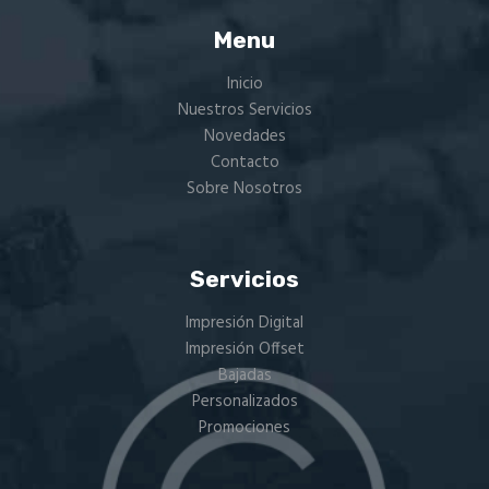
elegir
en
Menu
la
Inicio
página
Nuestros Servicios
de
Novedades
producto
Contacto
Sobre Nosotros
Servicios
Impresión Digital
Impresión Offset
Bajadas
Personalizados
Promociones