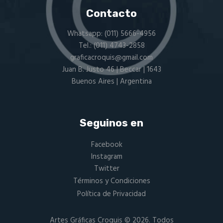
Contacto
Whatsapp:
(011) 5666-4956
Tel.:
(011) 4743-2858
graficacroquis@gmail.com
Juan B. Justo 46 | Beccar | 1643
Buenos Aires | Argentina
Seguinos en
Facebook
Instagram
Twitter
Términos y Condiciones
Política de Privacidad
Artes Gráficas Croquis
© 2026. Todos