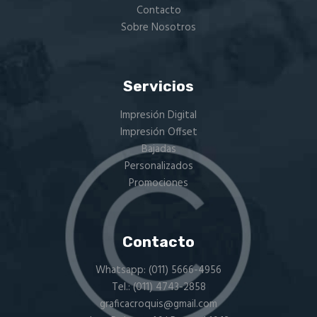
producto
Contacto
Sobre Nosotros
Servicios
Impresión Digital
Impresión Offset
Bajadas
Personalizados
Promociones
Contacto
Whatsapp:
(011) 5666-4956
Tel.:
(011) 4743-2858
graficacroquis@gmail.com