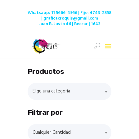
Whatsapp:
11 5666-4956
| Fijo:
4743-2858
|
graficacroquis@gmail.com
Juan B. Justo 46 | Beccar | 1643
Inicio
Ofertas
Tienda
Productos
Servicios
Institucional
Elige una categoría
Contacto
Filtrar por
Cualquier Cantidad