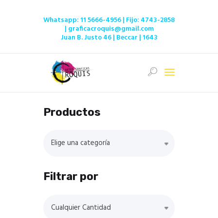
Whatsapp:
11 5666-4956
| Fijo:
4743-2858
|
graficacroquis@gmail.com
Juan B. Justo 46 | Beccar | 1643
Inicio
Ofertas
Tienda
Productos
Servicios
Institucional
Elige una categoría
Contacto
Filtrar por
Cualquier Cantidad