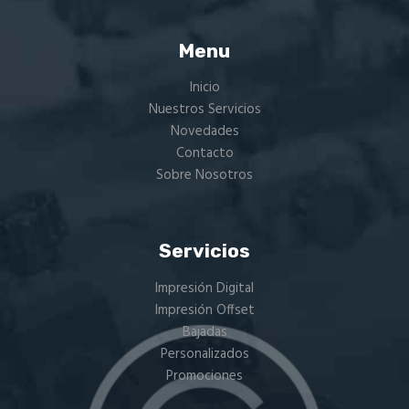
elegir
en
Menu
la
Inicio
página
Nuestros Servicios
de
Novedades
producto
Contacto
Sobre Nosotros
Servicios
Impresión Digital
Impresión Offset
Bajadas
Personalizados
Promociones