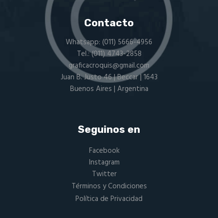
Contacto
Whatsapp:
(011) 5666-4956
Tel.:
(011) 4743-2858
graficacroquis@gmail.com
Juan B. Justo 46 | Beccar | 1643
Buenos Aires | Argentina
Seguinos en
Facebook
Instagram
Twitter
Términos y Condiciones
Política de Privacidad