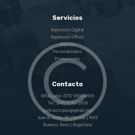
Servicios
Impresión Digital
Impresión Offset
Bajadas
Personalizados
Promociones
Contacto
Whatsapp:
(011) 5666-4956
Tel.:
(011) 4743-2858
graficacroquis@gmail.com
Juan B. Justo 46 | Beccar | 1643
Buenos Aires | Argentina