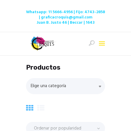
Whatsapp:
11 5666-4956
| Fijo:
4743-2858
|
graficacroquis@gmail.com
Juan B. Justo 46 | Beccar | 1643
Inicio
Ofertas
Tienda
Productos
Servicios
Institucional
Elige una categoría
Contacto