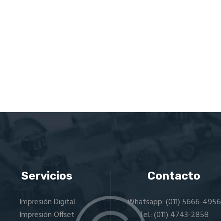
producto
producto
Servicios
Contacto
Impresión Digital
Whatsapp:
(011) 5666-4956
Impresión Offset
Tel.:
(011) 4743-2858