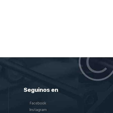
página
de
producto
Seguinos en
Facebook
Instagram