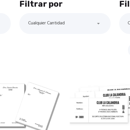
Filtrar por
Fi
Cualquier Cantidad
C
rdenado
or
opularidad