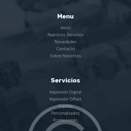
elegir
en
Menu
la
Inicio
página
Nuestros Servicios
de
Novedades
producto
Contacto
Sobre Nosotros
Servicios
Impresión Digital
Impresión Offset
Bajadas
Personalizados
Promociones