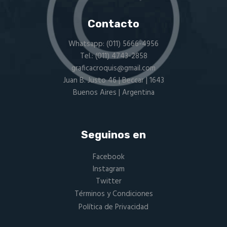
Contacto
Whatsapp:
(011) 5666-4956
Tel.:
(011) 4743-2858
graficacroquis@gmail.com
Juan B. Justo 46 | Beccar | 1643
Buenos Aires | Argentina
Seguinos en
Facebook
Instagram
Twitter
Términos y Condiciones
Política de Privacidad