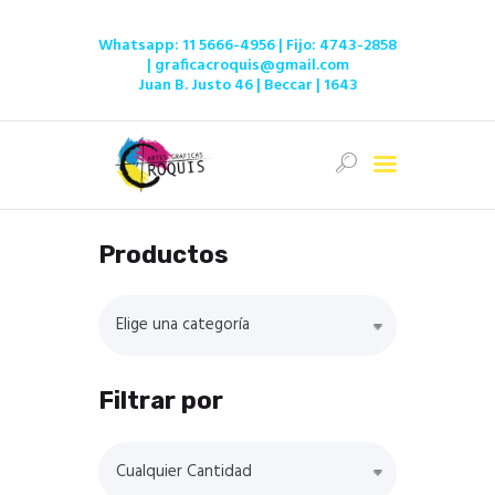
Whatsapp:
11 5666-4956
| Fijo:
4743-2858
|
graficacroquis@gmail.com
Juan B. Justo 46 | Beccar | 1643
Inicio
Ofertas
Tienda
Productos
Servicios
Institucional
Elige una categoría
Contacto
Filtrar por
Cualquier Cantidad