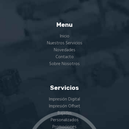
se
pueden
elegir
en
Menu
la
Inicio
página
Nuestros Servicios
de
Novedades
producto
Contacto
Sobre Nosotros
Servicios
Impresión Digital
Impresión Offset
Bajadas
Personalizados
Promociones