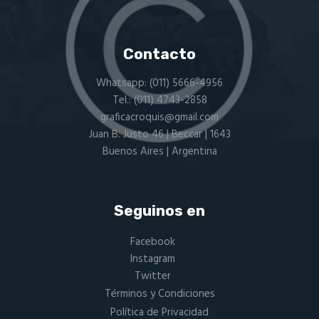
Contacto
Whatsapp:
(011) 5666-4956
Tel.:
(011) 4743-2858
graficacroquis@gmail.com
Juan B. Justo 46 | Beccar | 1643
Buenos Aires | Argentina
Seguinos en
Facebook
Instagram
Twitter
Términos y Condiciones
Política de Privacidad