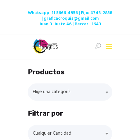
Whatsapp:
11 5666-4956
| Fijo:
4743-2858
|
graficacroquis@gmail.com
Juan B. Justo 46 | Beccar | 1643
Inicio
Ofertas
Tienda
Productos
Servicios
Institucional
Elige una categoría
Contacto
Filtrar por
Cualquier Cantidad